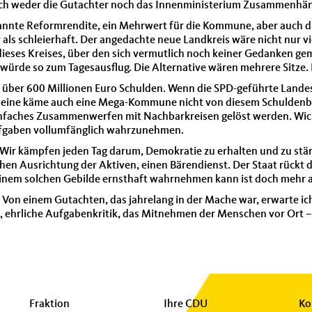
lich weder die Gutachter noch das Innenministerium Zusammenhän
nannte Reformrendite, ein Mehrwert für die Kommune, aber auch di
 als schleierhaft. Der angedachte neue Landkreis wäre nicht nur 
ieses Kreises, über den sich vermutlich noch keiner Gedanken gem
 würde so zum Tagesausflug. Die Alternative wären mehrere Sitze. 
über 600 Millionen Euro Schulden. Wenn die SPD-geführte Landes
lleine käme auch eine Mega-Kommune nicht von diesem Schuldenber
n einfaches Zusammenwerfen mit Nachbarkreisen gelöst werden. Wi
Aufgaben vollumfänglich wahrzunehmen.
n. Wir kämpfen jeden Tag darum, Demokratie zu erhalten und zu st
chen Ausrichtung der Aktiven, einen Bärendienst. Der Staat rückt
inem solchen Gebilde ernsthaft wahrnehmen kann ist doch mehr al
 Von einem Gutachten, das jahrelang in der Mache war, erwarte ic
, ehrliche Aufgabenkritik, das Mitnehmen der Menschen vor Ort – 
Fraktion
Ihre CDU
Ko