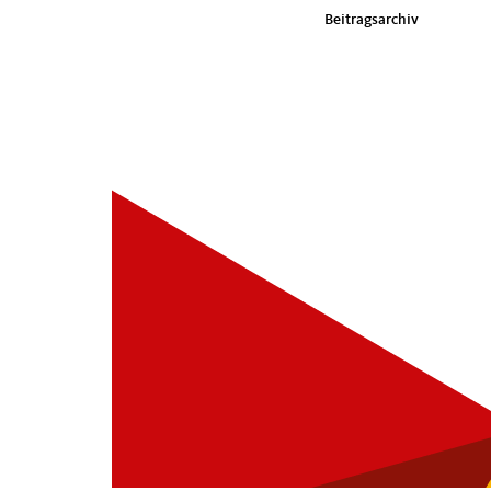
im
Beitragsarchiv
Seiten-
Footer