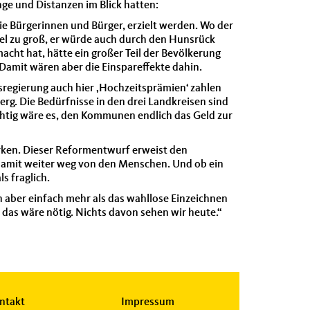
ge und Distanzen im Blick hatten:
e Bürgerinnen und Bürger, erzielt werden. Wo der
viel zu groß, er würde auch durch den Hunsrück
acht hat, hätte ein großer Teil der Bevölkerung
Damit wären aber die Einspareffekte dahin.
regierung auch hier ‚Hochzeitsprämien‘ zahlen
g. Die Bedürfnisse in den drei Landkreisen sind
chtig wäre es, den Kommunen endlich das Geld zur
ärken. Dieser Reformentwurf erweist den
 damit weiter weg von den Menschen. Und ob ein
s fraglich.
h aber einfach mehr als das wahllose Einzeichnen
das wäre nötig. Nichts davon sehen wir heute.“
ntakt
Impressum