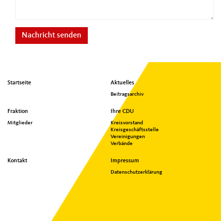
Nachricht senden
Seitenübersicht
Startseite
Aktuelles
im
Beitragsarchiv
Seiten-
Footer
Fraktion
Ihre CDU
Mitglieder
Kreisvorstand
Kreisgeschäftsstelle
Vereinigungen
Verbände
Kontakt
Impressum
Datenschutzerklärung