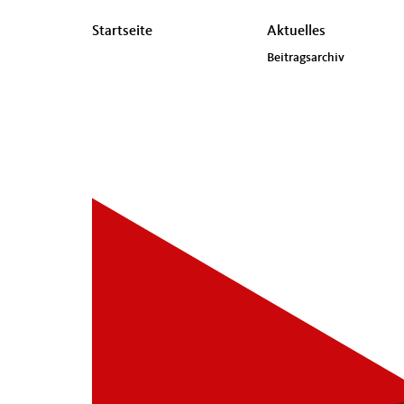
Seitenübersicht
Startseite
Aktuelles
im
Beitragsarchiv
Seiten-
Footer