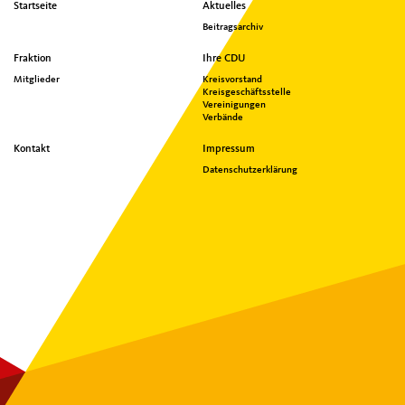
Seitenübersicht
Startseite
Aktuelles
im
Beitragsarchiv
Seiten-
Footer
Fraktion
Ihre CDU
Mitglieder
Kreisvorstand
Kreisgeschäftsstelle
Vereinigungen
Verbände
Kontakt
Impressum
Datenschutzerklärung