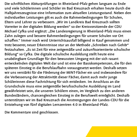
Die schriftlichen Abiturprüfungen in Rheinland-Pfalz gehen langsam zu Ende
und viele Schülerinnen und Schüler im Bad Kreuznach erhalten heute durch die
Halbjahreszeugnisse eine Information zum aktuellen Leistungsstand. Neben den
individuellen Leistungen gilt es auch die Rahmenbedingungen für Schulen,
Eltern und Lehrer zu verbessern. „Wir im Landkreis Bad Kreuznach sollten
Vorreiter in der digitalen Bildung werden“ so der Kreisvorsitzende der CDU
Michael Cyfka und ergänzt: „Die Landesregierung in Rheinland-Pfalz muss einen
Zahn zulegen und bessere Rahmenbedingungen für unsere Schulen vor Ort
schaffen.“ Immer noch wird Unterrichtsausfall billigend in Kauf genommen und
trotz besserer, neuer Erkenntnisse stur an der Methode „Schreiben nach Gehör“
festzuhalten. „Es ist Zeit für eine zeitgemäße und zukunftsorientierte schulische
Bildung“ so Cyfka. Die digitale schulische Ausbildung stellt heute eine
unabdingbare Grundlage für den bewussten Umgang mit der sich rasant
entwickelnden digitalen Welt dar und ist eine der Basiskompetenzen, die für den
späteren Einstieg in die Berufslaufbahn vorausgesetzt werden. Deshalb setzen
wir uns verstärkt für die Förderung der MINT-Fächer ein und insbesondere für
die Verbesserung der Attraktivität dieser Fächer, damit auch mehr junge
Schülerinnen diese Fachrichtung für sich entdecken. Im Anschluss an die
Grundschule muss eine zeitgemäße berufsschulische Ausbildung im Land
gewährleistet sein, die unseren Schülern einen, im Vergleich zu den anderen
Bundesländern, chancengleichen Einstieg in die Berufswelt ermöglicht. Deshalb
unterstützen wir im Bad Kreuznach die Anstrengungen der Landes-CDU für die
Entstehung von fünf digitalen Lernzentren 4.0 in Rheinland-Pfalz.
Die Kommentare sind geschlossen.