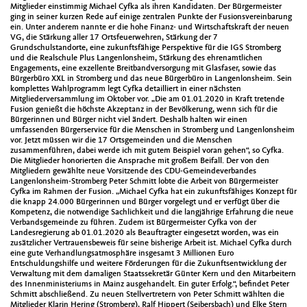
Mitglieder einstimmig Michael Cyfka als ihren Kandidaten. Der Bürgermeister
ging in seiner kurzen Rede auf einige zentralen Punkte der Fusionsvereinbarung
ein. Unter anderem nannte er die hohe Finanz- und Wirtschaftskraft der neuen
VG, die Stärkung aller 17 Ortsfeuerwehren, Stärkung der 7
Grundschulstandorte, eine zukunftsfähige Perspektive für die IGS Stromberg
und die Realschule Plus Langenlonsheim, Stärkung des ehrenamtlichen
Engagements, eine exzellente Breitbandversorgung mit Glasfaser, sowie das
Bürgerbüro XXL in Stromberg und das neue Bürgerbüro in Langenlonsheim. Sein
komplettes Wahlprogramm legt Cyfka detailliert in einer nächsten
Mitgliederversammlung im Oktober vor. „Die am 01.01.2020 in Kraft tretende
Fusion genießt die höchste Akzeptanz in der Bevölkerung, wenn sich für die
Bürgerinnen und Bürger nicht viel ändert. Deshalb halten wir einen
umfassenden Bürgerservice für die Menschen in Stromberg und Langenlonsheim
vor. Jetzt müssen wir die 17 Ortsgemeinden und die Menschen
zusammenführen, dabei werde ich mit gutem Beispiel voran gehen“, so Cyfka.
Die Mitglieder honorierten die Ansprache mit großem Beifall. Der von den
Mitgliedern gewählte neue Vorsitzende des CDU-Gemeindeverbandes
Langenlonsheim-Stromberg Peter Schmitt lobte die Arbeit von Bürgermeister
Cyfka im Rahmen der Fusion. „Michael Cyfka hat ein zukunftsfähiges Konzept für
die knapp 24.000 Bürgerinnen und Bürger vorgelegt und er verfügt über die
Kompetenz, die notwendige Sachlichkeit und die langjährige Erfahrung die neue
Verbandsgemeinde zu führen. Zudem ist Bürgermeister Cyfka von der
Landesregierung ab 01.01.2020 als Beauftragter eingesetzt worden, was ein
zusätzlicher Vertrauensbeweis für seine bisherige Arbeit ist. Michael Cyfka durch
eine gute Verhandlungsatmosphäre insgesamt 3 Millionen Euro
Entschuldungshilfe und weitere Förderungen für die Zukunftsentwicklung der
Verwaltung mit dem damaligen Staatssekretär Günter Kern und den Mitarbeitern
des Innenministeriums in Mainz ausgehandelt. Ein guter Erfolg.“, befindet Peter
Schmitt abschließend. Zu neuen Stellvertretern von Peter Schmitt wählten die
Mitglieder Klarin Hering (Stromberg), Ralf Hippert (Seibersbach) und Elke Stern