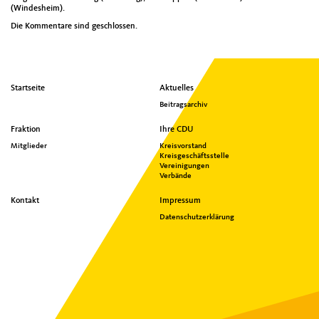
(Windesheim).
Die Kommentare sind geschlossen.
Seitenübersicht
Startseite
Aktuelles
im
Beitragsarchiv
Seiten-
Footer
Fraktion
Ihre CDU
Mitglieder
Kreisvorstand
Kreisgeschäftsstelle
Vereinigungen
Verbände
Kontakt
Impressum
Datenschutzerklärung