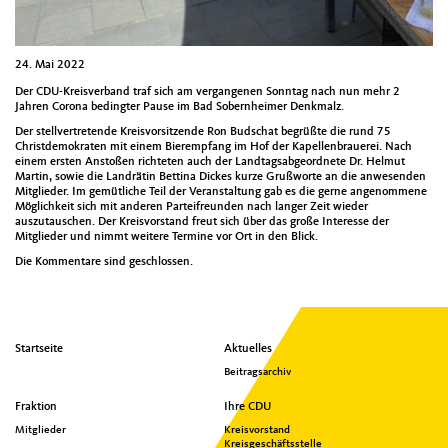
24. Mai 2022
Der CDU-Kreisverband traf sich am vergangenen Sonntag nach nun mehr 2
Jahren Corona bedingter Pause im Bad Sobernheimer Denkmalz.
Der stellvertretende Kreisvorsitzende Ron Budschat begrüßte die rund 75
Christdemokraten mit einem Bierempfang im Hof der Kapellenbrauerei. Nach
einem ersten Anstoßen richteten auch der Landtagsabgeordnete Dr. Helmut
Martin, sowie die Landrätin Bettina Dickes kurze Grußworte an die anwesenden
Mitglieder. Im gemütliche Teil der Veranstaltung gab es die gerne angenommene
Möglichkeit sich mit anderen Parteifreunden nach langer Zeit wieder
auszutauschen. Der Kreisvorstand freut sich über das große Interesse der
Mitglieder und nimmt weitere Termine vor Ort in den Blick.
Die Kommentare sind geschlossen.
Seitenübersicht
Startseite
Aktuelles
im
Beitragsarchiv
Seiten-
Footer
Fraktion
Ihre CDU
Mitglieder
Kreisvorstand
Kreisgeschäftsstelle