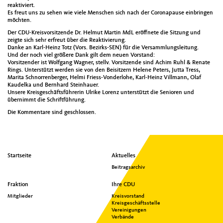
reaktiviert.
Es freut uns zu sehen wie viele Menschen sich nach der Coronapause einbringen
möchten.
Der CDU-Kreisvorsitzende Dr. Helmut Martin MdL eröffnete die Sitzung und
zeigte sich sehr erfreut über die Reaktivierung.
Danke an Karl-Heinz Totz (Vors. Bezirks-SEN) für die Versammlungsleitung.
Und der noch viel größere Dank gilt dem neuen Vorstand:
Vorsitzender ist Wolfgang Wagner, stellv. Vorsitzende sind Achim Ruhl & Renate
Rings. Unterstützt werden sie von den Beisitzern Helene Peters, Jutta Tress,
Marita Schnorrenberger, Helmi Friess-Vonderlohe, Karl-Heinz Villmann, Olaf
Kaudelka und Bernhard Steinhauer.
Unsere Kreisgeschäftsführerin Ulrike Lorenz unterstützt die Senioren und
übernimmt die Schriftführung.
Die Kommentare sind geschlossen.
Seitenübersicht
Startseite
Aktuelles
im
Beitragsarchiv
Seiten-
Footer
Fraktion
Ihre CDU
Mitglieder
Kreisvorstand
Kreisgeschäftsstelle
Vereinigungen
Verbände