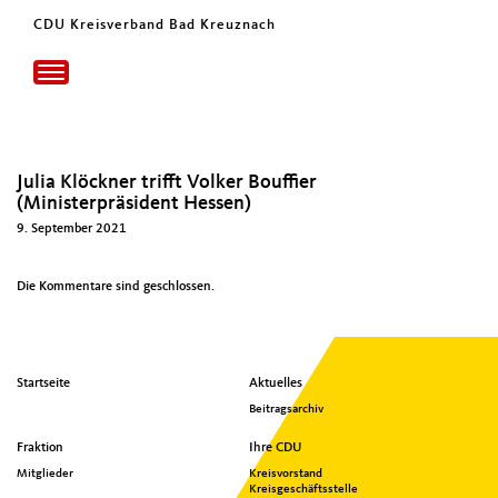
CDU Kreisverband Bad Kreuznach
Toggle
navigation
Julia Klöckner trifft Volker Bouffier
(Ministerpräsident Hessen)
9. September 2021
Die Kommentare sind geschlossen.
Seitenübersicht
Startseite
Aktuelles
im
Beitragsarchiv
Seiten-
Footer
Fraktion
Ihre CDU
Mitglieder
Kreisvorstand
Kreisgeschäftsstelle