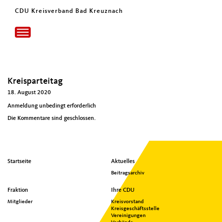
CDU Kreisverband Bad Kreuznach
Toggle
navigation
Kreisparteitag
18. August 2020
Anmeldung unbedingt erforderlich
Die Kommentare sind geschlossen.
Seitenübersicht
Startseite
Aktuelles
im
Beitragsarchiv
Seiten-
Footer
Fraktion
Ihre CDU
Mitglieder
Kreisvorstand
Kreisgeschäftsstelle
Vereinigungen