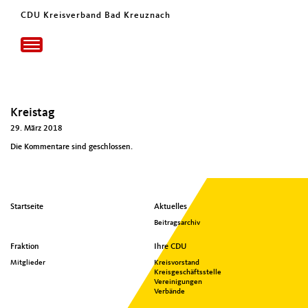
CDU Kreisverband Bad Kreuznach
Toggle
navigation
Kreistag
29. März 2018
Die Kommentare sind geschlossen.
Seitenübersicht
Startseite
Aktuelles
im
Beitragsarchiv
Seiten-
Footer
Fraktion
Ihre CDU
Mitglieder
Kreisvorstand
Kreisgeschäftsstelle
Vereinigungen
Verbände