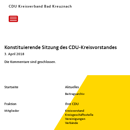
CDU Kreisverband Bad Kreuznach
Toggle
navigation
Konstituierende Sitzung des CDU-Kreisvorstandes
3. April 2018
Die Kommentare sind geschlossen.
Seitenübersicht
Startseite
Aktuelles
im
Beitragsarchiv
Seiten-
Footer
Fraktion
Ihre CDU
Mitglieder
Kreisvorstand
Kreisgeschäftsstelle
Vereinigungen
Verbände