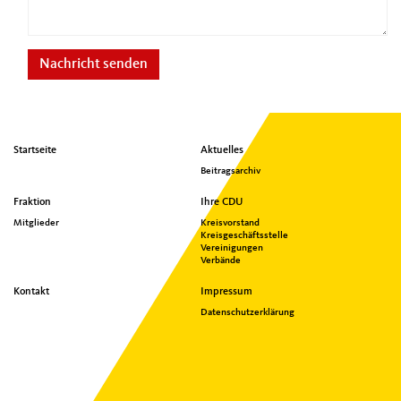
Nachricht senden
Seitenübersicht
Startseite
Aktuelles
im
Beitragsarchiv
Seiten-
Footer
Fraktion
Ihre CDU
Mitglieder
Kreisvorstand
Kreisgeschäftsstelle
Vereinigungen
Verbände
Kontakt
Impressum
Datenschutzerklärung