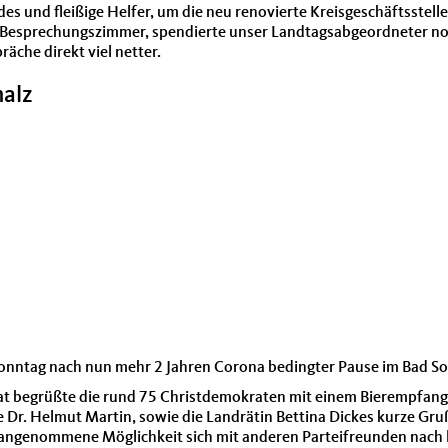
des und fleißige Helfer, um die neu renovierte Kreisgeschäftsstel
e Besprechungszimmer, spendierte unser Landtagsabgeordneter noc
äche direkt viel netter.
alz
onntag nach nun mehr 2 Jahren Corona bedingter Pause im Bad 
at begrüßte die rund 75 Christdemokraten mit einem Bierempfang
Dr. Helmut Martin, sowie die Landrätin Bettina Dickes kurze Gru
ne angenommene Möglichkeit sich mit anderen Parteifreunden nach 