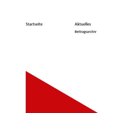
Seitenübersicht
Startseite
Aktuelles
im
Beitragsarchiv
Seiten-
Footer