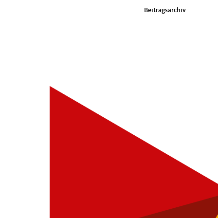
im
Beitragsarchiv
Seiten-
Footer